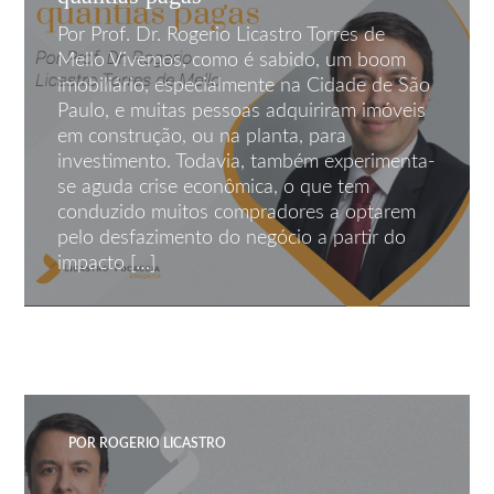
Por Prof. Dr. Rogerio Licastro Torres de
Mello Vivemos, como é sabido, um boom
imobiliário, especialmente na Cidade de São
Paulo, e muitas pessoas adquiriram imóveis
em construção, ou na planta, para
investimento. Todavia, também experimenta-
se aguda crise econômica, o que tem
conduzido muitos compradores a optarem
pelo desfazimento do negócio a partir do
impacto […]
AÇÕES LOCATÍCIAS
ADVOGADO
08 DE DEZ DE 2022
POR ROGERIO LICASTRO